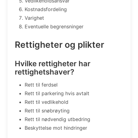
Vedlikeholdsansvar
Kostnadsfordeling
Varighet
Eventuelle begrensninger
Rettigheter og plikter
Hvilke rettigheter har
rettighetshaver?
Rett til ferdsel
Rett til parkering hvis avtalt
Rett til vedlikehold
Rett til snøbrøyting
Rett til nødvendig utbedring
Beskyttelse mot hindringer