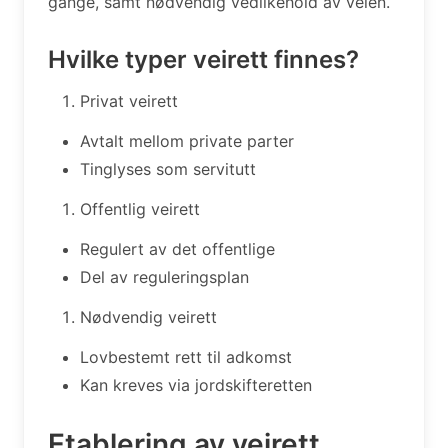
gange, samt nødvendig vedlikehold av veien.
Hvilke typer veirett finnes?
Privat veirett
Avtalt mellom private parter
Tinglyses som servitutt
Offentlig veirett
Regulert av det offentlige
Del av reguleringsplan
Nødvendig veirett
Lovbestemt rett til adkomst
Kan kreves via jordskifteretten
Etablering av veirett