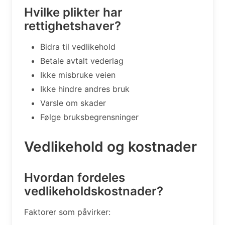
Hvilke plikter har
rettighetshaver?
Bidra til vedlikehold
Betale avtalt vederlag
Ikke misbruke veien
Ikke hindre andres bruk
Varsle om skader
Følge bruksbegrensninger
Vedlikehold og kostnader
Hvordan fordeles
vedlikeholdskostnader?
Faktorer som påvirker: