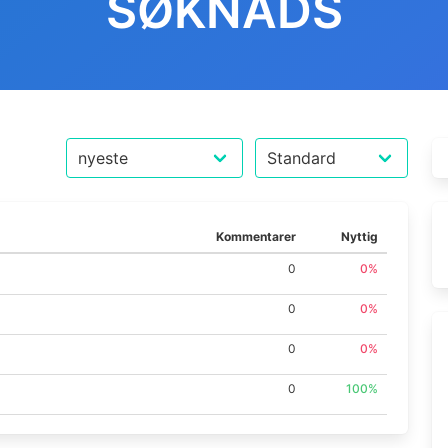
SØKNADS
Kommentarer
Nyttig
0
0%
0
0%
0
0%
0
100%