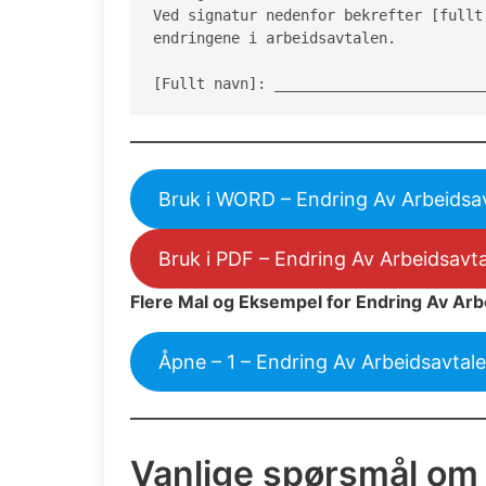
Ved signatur nedenfor bekrefter [fullt
endringene i arbeidsavtalen.

[Fullt navn]: ________________________
Bruk i WORD – Endring Av Arbeidsa
Bruk i PDF – Endring Av Arbeidsavta
Flere Mal og Eksempel for Endring Av Arb
Åpne – 1 – Endring Av Arbeidsavtale
Vanlige spørsmål om 