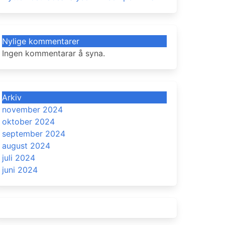
Nylige kommentarer
Ingen kommentarar å syna.
Arkiv
november 2024
oktober 2024
september 2024
august 2024
juli 2024
juni 2024