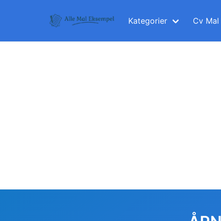
Skip
to
Kategorier
Cv Mal
content