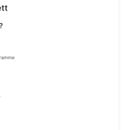
tt
?
t ramme
r