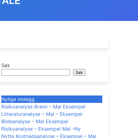
TALE
Søk
Søk
Nylige innlegg
Risikoanalyse Brann – Mal Eksempel
Litteraturanalyse – Mal – Eksempel
Bildeanalyse – Mal Eksempel
Risikoanalyse – Eksempel Mal -Ny
Nytte Kostnadsanalyse – Eksempel – Mal