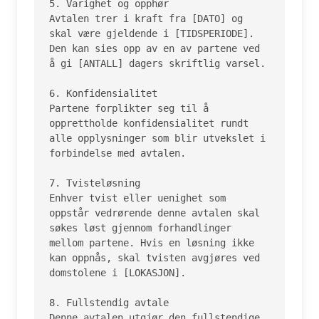
5. Varighet og opphør

Avtalen trer i kraft fra [DATO] og 
skal være gjeldende i [TIDSPERIODE]. 
Den kan sies opp av en av partene ved 
å gi [ANTALL] dagers skriftlig varsel.

6. Konfidensialitet

Partene forplikter seg til å 
opprettholde konfidensialitet rundt 
alle opplysninger som blir utvekslet i 
forbindelse med avtalen.

7. Tvisteløsning

Enhver tvist eller uenighet som 
oppstår vedrørende denne avtalen skal 
søkes løst gjennom forhandlinger 
mellom partene. Hvis en løsning ikke 
kan oppnås, skal tvisten avgjøres ved 
domstolene i [LOKASJON].

8. Fullstendig avtale

Denne avtalen utgjør den fullstendige 