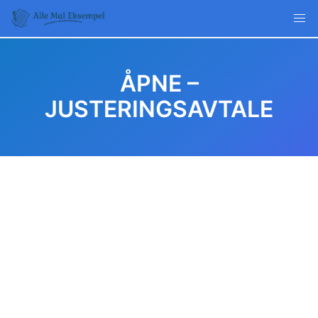
Skip
to
content
ÅPNE –
JUSTERINGSAVTALE