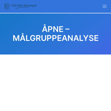
Skip
to
content
ÅPNE –
MÅLGRUPPEANALYSE