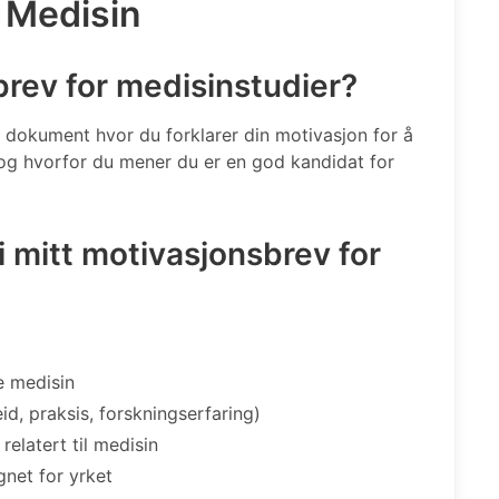
 Medisin
brev for medisinstudier?
t dokument hvor du forklarer din motivasjon for å
, og hvorfor du mener du er en god kandidat for
 i mitt motivasjonsbrev for
e medisin
beid, praksis, forskningserfaring)
elatert til medisin
net for yrket