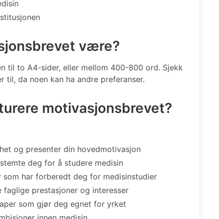
disin
stitusjonen
asjonsbrevet være?
n til to A4-sider, eller mellom 400-800 ord. Sjekk
er til, da noen kan ha andre preferanser.
kturere motivasjonsbrevet?
het og presenter din hovedmotivasjon
estemte deg for å studere medisin
er som har forberedt deg for medisinstudier
faglige prestasjoner og interesser
aper som gjør deg egnet for yrket
mbisjoner innen medisin