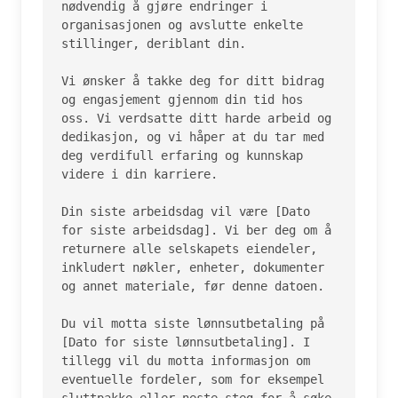
nødvendig å gjøre endringer i 
organisasjonen og avslutte enkelte 
stillinger, deriblant din.

Vi ønsker å takke deg for ditt bidrag 
og engasjement gjennom din tid hos 
oss. Vi verdsatte ditt harde arbeid og 
dedikasjon, og vi håper at du tar med 
deg verdifull erfaring og kunnskap 
videre i din karriere.

Din siste arbeidsdag vil være [Dato 
for siste arbeidsdag]. Vi ber deg om å 
returnere alle selskapets eiendeler, 
inkludert nøkler, enheter, dokumenter 
og annet materiale, før denne datoen.

Du vil motta siste lønnsutbetaling på 
[Dato for siste lønnsutbetaling]. I 
tillegg vil du motta informasjon om 
eventuelle fordeler, som for eksempel 
sluttpakke eller neste steg for å søke 