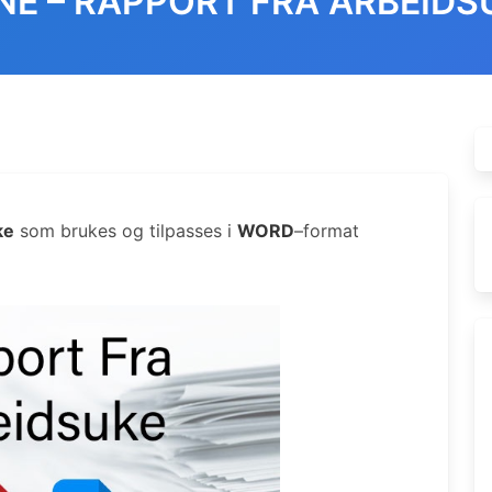
NE – RAPPORT FRA ARBEIDS
ke
som brukes og tilpasses i
WORD
–format