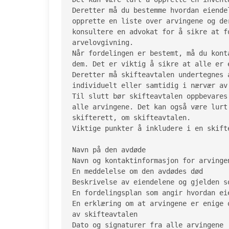
Deretter må du bestemme hvordan eiende
opprette en liste over arvingene og de
konsultere en advokat for å sikre at f
arvelovgivning.

Når fordelingen er bestemt, må du kont
dem. Det er viktig å sikre at alle er 
Deretter må skifteavtalen undertegnes 
individuelt eller samtidig i nærvær av 
Til slutt bør skifteavtalen oppbevares
alle arvingene. Det kan også være lurt
skifterett, om skifteavtalen.

Viktige punkter å inkludere i en skifte
Navn på den avdøde

Navn og kontaktinformasjon for arvingen
En meddelelse om den avdødes død

Beskrivelse av eiendelene og gjelden so
En fordelingsplan som angir hvordan ei
En erklæring om at arvingene er enige 
av skifteavtalen

Dato og signaturer fra alle arvingene
