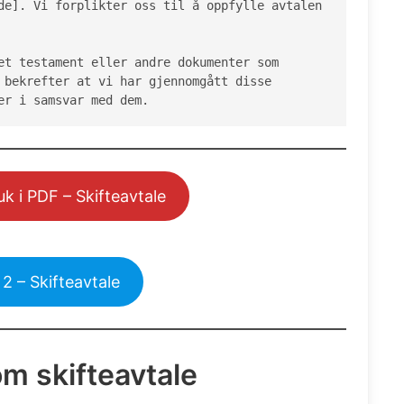
de]. Vi forplikter oss til å oppfylle avtalen 
et testament eller andre dokumenter som 
 bekrefter at vi har gjennomgått disse 
er i samsvar med dem.
uk i PDF – Skifteavtale
2 – Skifteavtale
om skifteavtale