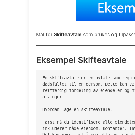
Mal for
Skifteavtale
som brukes og tilpass
Eksempel Skifteavtale
En skifteavtale er en avtale som regul
dødsfallet til en person. Dette kan væ
rettferdig fordeling av eiendeler og m
arvinger.

Hvordan lage en skifteavtale:

Først må du identifisere alle eiendele
inkluderer både eiendom, kontanter, in
Det kan være lurt å opprette en invent