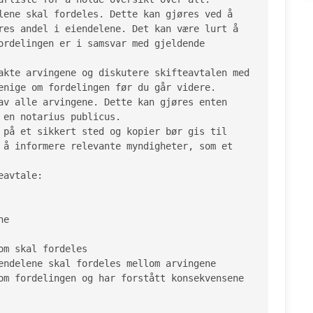
lene skal fordeles. Dette kan gjøres ved å 
res andel i eiendelene. Det kan være lurt å 
ordelingen er i samsvar med gjeldende 
akte arvingene og diskutere skifteavtalen med 
enige om fordelingen før du går videre.

av alle arvingene. Dette kan gjøres enten 
en notarius publicus.

 på et sikkert sted og kopier bør gis til 
 å informere relevante myndigheter, som et 
avtale:

e

m skal fordeles

endelene skal fordeles mellom arvingene

om fordelingen og har forstått konsekvensene 