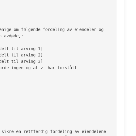
enige om følgende fordeling av eiendeler og 
 avdøde]:

elt til arving 1]

elt til arving 2]

elt til arving 3]

ordelingen og at vi har forstått 
 sikre en rettferdig fordeling av eiendelene 