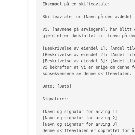
Eksempel på en skifteavtale:

Skifteavtale for [Navn på den avdøde]

Vi, [navnene på arvingene], har blitt 
gjeld etter dødsfallet til [navn på den
[Beskrivelse av eiendel 1]: [Andel tild
[Beskrivelse av eiendel 2]: [Andel tild
[Beskrivelse av eiendel 3]: [Andel tild
Vi bekrefter at vi er enige om denne f
konsekvensene av denne skifteavtalen.

Dato: [Dato]

Signaturer:

[Navn og signatur for arving 1]

[Navn og signatur for arving 2]

[Navn og signatur for arving 3]

Denne skifteavtalen er opprettet for å