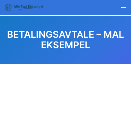
Skip
to
content
BETALINGSAVTALE – MAL
EKSEMPEL