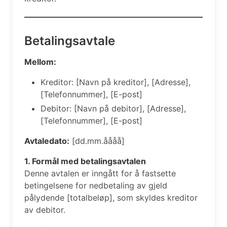
Betalingsavtale
Mellom:
Kreditor: [Navn på kreditor], [Adresse],
[Telefonnummer], [E-post]
Debitor: [Navn på debitor], [Adresse],
[Telefonnummer], [E-post]
Avtaledato:
[dd.mm.åååå]
1. Formål med betalingsavtalen
Denne avtalen er inngått for å fastsette
betingelsene for nedbetaling av gjeld
pålydende [totalbeløp], som skyldes kreditor
av debitor.