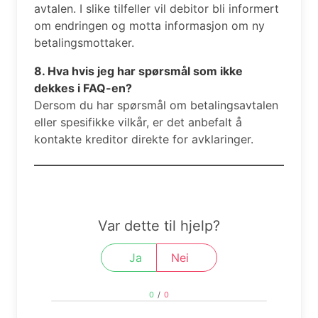
avtalen. I slike tilfeller vil debitor bli informert
om endringen og motta informasjon om ny
betalingsmottaker.
8. Hva hvis jeg har spørsmål som ikke
dekkes i FAQ-en?
Dersom du har spørsmål om betalingsavtalen
eller spesifikke vilkår, er det anbefalt å
kontakte kreditor direkte for avklaringer.
Var dette til hjelp?
Ja
Nei
0
/
0