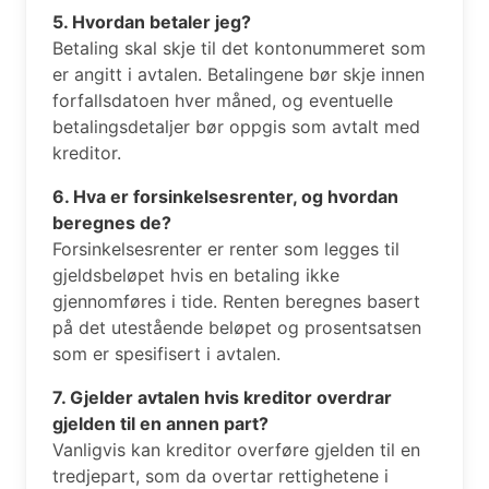
5. Hvordan betaler jeg?
Betaling skal skje til det kontonummeret som
er angitt i avtalen. Betalingene bør skje innen
forfallsdatoen hver måned, og eventuelle
betalingsdetaljer bør oppgis som avtalt med
kreditor.
6. Hva er forsinkelsesrenter, og hvordan
beregnes de?
Forsinkelsesrenter er renter som legges til
gjeldsbeløpet hvis en betaling ikke
gjennomføres i tide. Renten beregnes basert
på det utestående beløpet og prosentsatsen
som er spesifisert i avtalen.
7. Gjelder avtalen hvis kreditor overdrar
gjelden til en annen part?
Vanligvis kan kreditor overføre gjelden til en
tredjepart, som da overtar rettighetene i