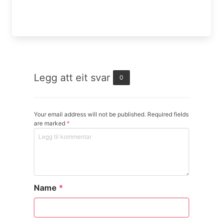
Legg att eit svar
0
Your email address will not be published. Required fields
are marked
*
Name
*