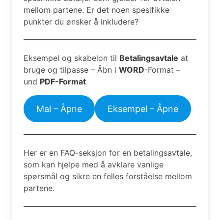
mellom partene. Er det noen spesifikke
punkter du ønsker å inkludere?
Eksempel og skabelon til
Betalingsavtale
at
bruge og tilpasse – Åbn i
WORD
-Format –
und
PDF-Format
Mal – Åpne
Eksempel – Åpne
Her er en FAQ-seksjon for en betalingsavtale,
som kan hjelpe med å avklare vanlige
spørsmål og sikre en felles forståelse mellom
partene.