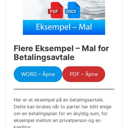
Flere Eksempel – Mal for
Betalingsavtale
WORD – Åpne
PDF – Åpne
Her er et eksempel på en betalingsavtale.
Dette kan brukes når to parter har blitt enige
om en betalingsplan for en skyldig sum, for
eksempel mellom en privatperson og en
kreditor.