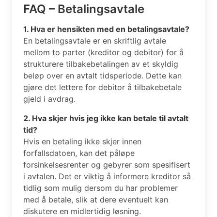
FAQ – Betalingsavtale
1. Hva er hensikten med en betalingsavtale?
En betalingsavtale er en skriftlig avtale
mellom to parter (kreditor og debitor) for å
strukturere tilbakebetalingen av et skyldig
beløp over en avtalt tidsperiode. Dette kan
gjøre det lettere for debitor å tilbakebetale
gjeld i avdrag.
2. Hva skjer hvis jeg ikke kan betale til avtalt
tid?
Hvis en betaling ikke skjer innen
forfallsdatoen, kan det påløpe
forsinkelsesrenter og gebyrer som spesifisert
i avtalen. Det er viktig å informere kreditor så
tidlig som mulig dersom du har problemer
med å betale, slik at dere eventuelt kan
diskutere en midlertidig løsning.