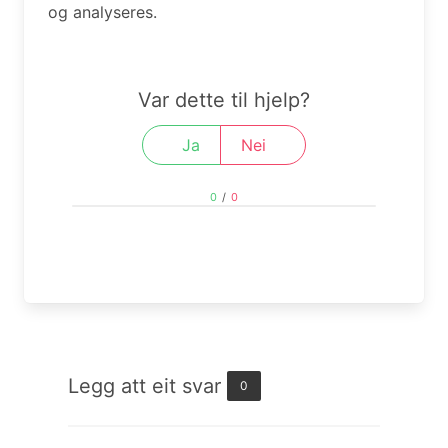
og analyseres.
Var dette til hjelp?
Ja
Nei
0
/
0
Legg att eit svar
0