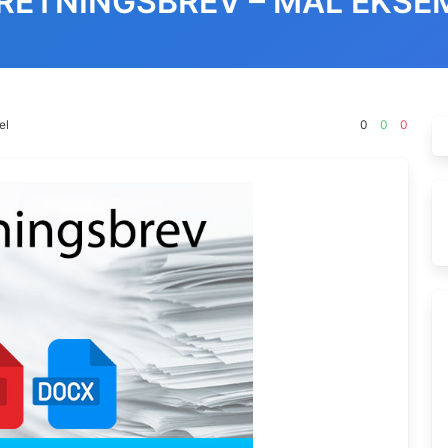
RETNINGSBREV – MAL EKSE
el
0
0
0