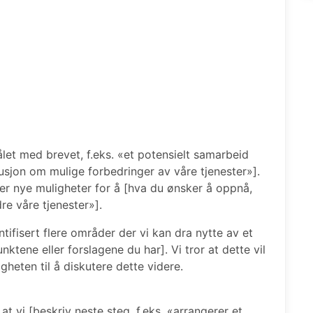
let med brevet, f.eks. «et potensielt samarbeid
usjon om mulige forbedringer av våre tjenester»].
etter nye muligheter for å [hva du ønsker å oppnå,
re våre tjenester»].
ntifisert flere områder der vi kan dra nytte av et
ktene eller forslagene du har]. Vi tror at dette vil
igheten til å diskutere dette videre.
at vi [beskriv neste steg, f.eks. «arrangerer et