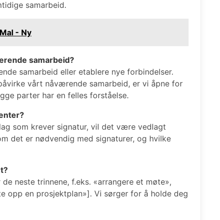
mtidige samarbeid.
Mal - Ny
åværende samarbeid?
ende samarbeid eller etablere nye forbindelser.
åvirke vårt nåværende samarbeid, er vi åpne for
gge parter har en felles forståelse.
enter?
lag som krever signatur, vil det være vedlagt
om det er nødvendig med signaturer, og hvilke
et?
ar de neste trinnene, f.eks. «arrangere et møte»,
 opp en prosjektplan»]. Vi sørger for å holde deg