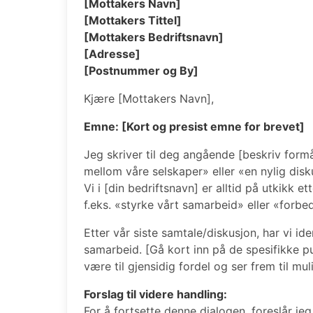
[Mottakers Navn]
[Mottakers Tittel]
[Mottakers Bedriftsnavn]
[Adresse]
[Postnummer og By]
Kjære [Mottakers Navn],
Emne: [Kort og presist emne for brevet]
Jeg skriver til deg angående [beskriv formå
mellom våre selskaper» eller «en nylig disk
Vi i [din bedriftsnavn] er alltid på utkikk 
f.eks. «styrke vårt samarbeid» eller «forbed
Etter vår siste samtale/diskusjon, har vi ide
samarbeid. [Gå kort inn på de spesifikke pun
være til gjensidig fordel og ser frem til mul
Forslag til videre handling:
For å fortsette denne dialogen, foreslår jeg 