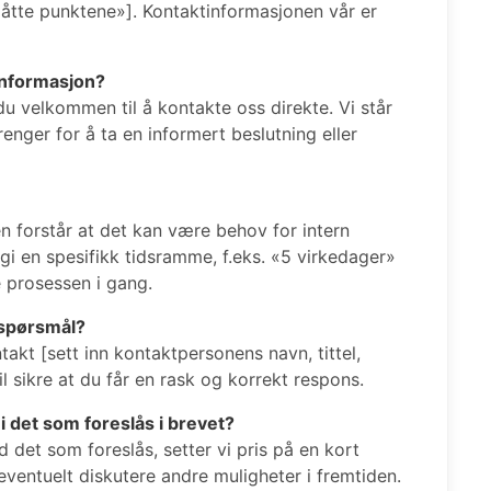
slåtte punktene»]. Kontaktinformasjonen vår er
 informasjon?
 du velkommen til å kontakte oss direkte. Vi står
renger for å ta en informert beslutning eller
en forstår at det kan være behov for intern
ngi en spesifikk tidsramme, f.eks. «5 virkedager»
e prosessen i gang.
sspørsmål?
takt [sett inn kontaktpersonens navn, tittel,
 sikre at du får en rask og korrekt respons.
 i det som foreslås i brevet?
d det som foreslås, setter vi pris på en kort
 eventuelt diskutere andre muligheter i fremtiden.