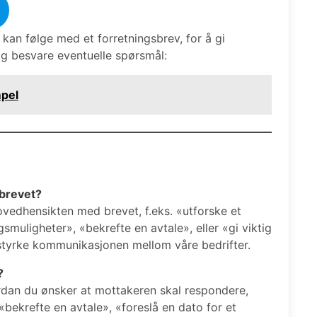
an følge med et forretningsbrev, for å gi
og besvare eventuelle spørsmål:
mpel
sbrevet?
ovedhensikten med brevet, f.eks. «utforske et
smuligheter», «bekrefte en avtale», eller «gi viktig
r styrke kommunikasjonen mellom våre bedrifter.
?
rdan du ønsker at mottakeren skal respondere,
 «bekrefte en avtale», «foreslå en dato for et