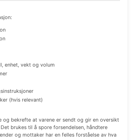
sjon:
jon
jon
l, enhet, vekt og volum
mer
gsinstruksjoner
er (hvis relevant)
og bekrefte at varene er sendt og gir en oversikt
 Det brukes til å spore forsendelsen, håndtere
sender og mottaker har en felles forståelse av hva