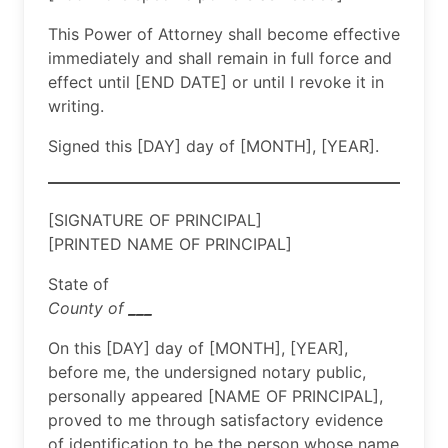
This Power of Attorney shall become effective
immediately and shall remain in full force and
effect until [END DATE] or until I revoke it in
writing.
Signed this [DAY] day of [MONTH], [YEAR].
[SIGNATURE OF PRINCIPAL]
[PRINTED NAME OF PRINCIPAL]
State of
County of
___
On this [DAY] day of [MONTH], [YEAR],
before me, the undersigned notary public,
personally appeared [NAME OF PRINCIPAL],
proved to me through satisfactory evidence
of identification to be the person whose name