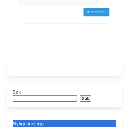
Søk
Søk
Nylige innlegg