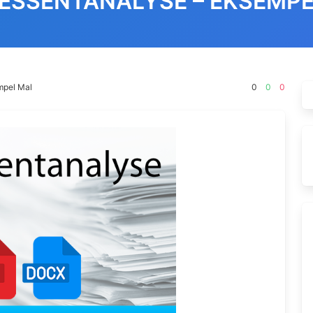
ESSENTANALYSE – EKSEMP
mpel Mal
0
0
0