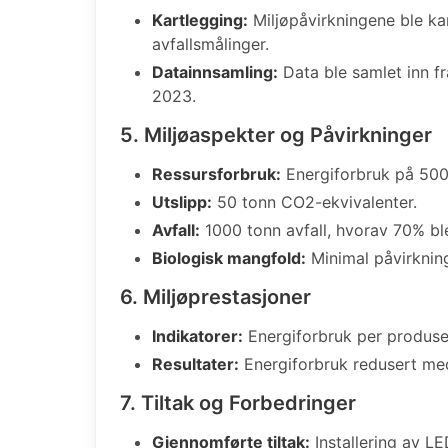
Kartlegging:
Miljøpåvirkningene ble ka
avfallsmålinger.
Datainnsamling:
Data ble samlet inn f
2023.
5. Miljøaspekter og Påvirkninger
Ressursforbruk:
Energiforbruk på 500
Utslipp:
50 tonn CO2-ekvivalenter.
Avfall:
1000 tonn avfall, hvorav 70% ble
Biologisk mangfold:
Minimal påvirkning
6. Miljøprestasjoner
Indikatorer:
Energiforbruk per produser
Resultater:
Energiforbruk redusert me
7. Tiltak og Forbedringer
Gjennomførte tiltak:
Installering av LE