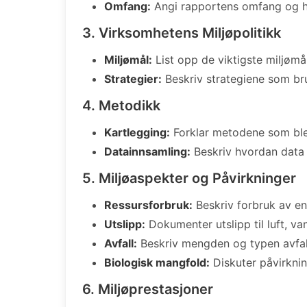
Omfang:
Angi rapportens omfang og h
3. Virksomhetens Miljøpolitikk
Miljømål:
List opp de viktigste miljømå
Strategier:
Beskriv strategiene som bru
4. Metodikk
Kartlegging:
Forklar metodene som ble 
Datainnsamling:
Beskriv hvordan data b
5. Miljøaspekter og Påvirkninger
Ressursforbruk:
Beskriv forbruk av en
Utslipp:
Dokumenter utslipp til luft, va
Avfall:
Beskriv mengden og typen avfal
Biologisk mangfold:
Diskuter påvirknin
6. Miljøprestasjoner