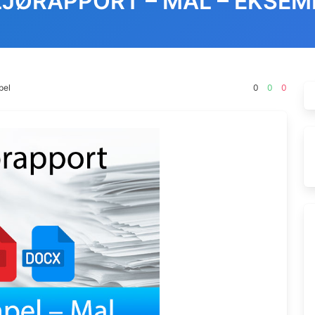
LJØRAPPORT – MAL – EKSEM
pel
0
0
0