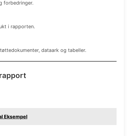
g forbedringer.
ukt i rapporten.
støttedokumenter, dataark og tabeller.
ørapport
al Eksempel