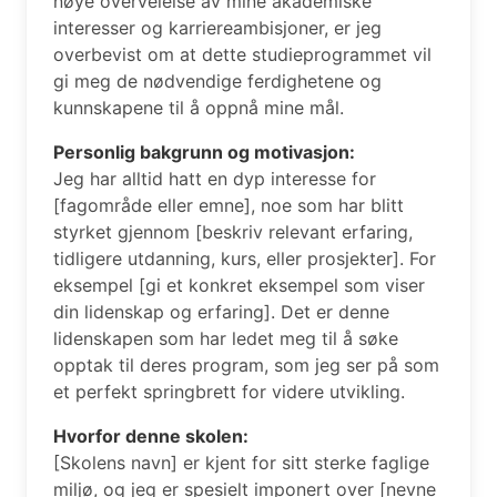
nøye overveielse av mine akademiske
interesser og karriereambisjoner, er jeg
overbevist om at dette studieprogrammet vil
gi meg de nødvendige ferdighetene og
kunnskapene til å oppnå mine mål.
Personlig bakgrunn og motivasjon:
Jeg har alltid hatt en dyp interesse for
[fagområde eller emne], noe som har blitt
styrket gjennom [beskriv relevant erfaring,
tidligere utdanning, kurs, eller prosjekter]. For
eksempel [gi et konkret eksempel som viser
din lidenskap og erfaring]. Det er denne
lidenskapen som har ledet meg til å søke
opptak til deres program, som jeg ser på som
et perfekt springbrett for videre utvikling.
Hvorfor denne skolen:
[Skolens navn] er kjent for sitt sterke faglige
miljø, og jeg er spesielt imponert over [nevne