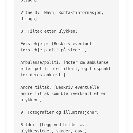
Utsagn]

Vitne 3: [Navn, Kontaktinformasjon, 
Utsagn]

8. Tiltak etter ulykken:

Førstehjelp: [Beskriv eventuell 
førstehjelp gitt på stedet.]

Ambulanse/politi: [Noter om ambulanse 
eller politi ble tilkalt, og tidspunkt 
for deres ankomst.]

Andre tiltak: [Beskriv eventuelle 
andre tiltak som ble iverksatt etter 
ulykken.]

9. Fotografier og illustrasjoner:

Bilder: [Legg ved bilder av 
ulykkesstedet, skader, osv.]
