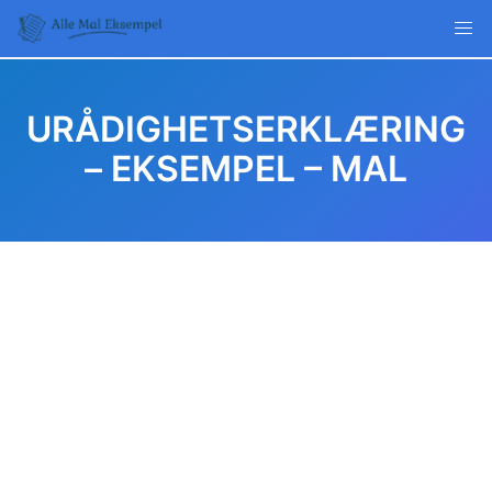
Skip
to
content
URÅDIGHETSERKLÆRING
– EKSEMPEL – MAL