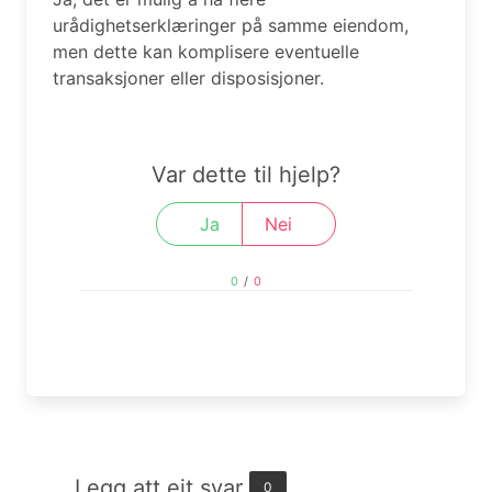
urådighetserklæringer på samme eiendom,
men dette kan komplisere eventuelle
transaksjoner eller disposisjoner.
Var dette til hjelp?
Ja
Nei
0
/
0
Legg att eit svar
0