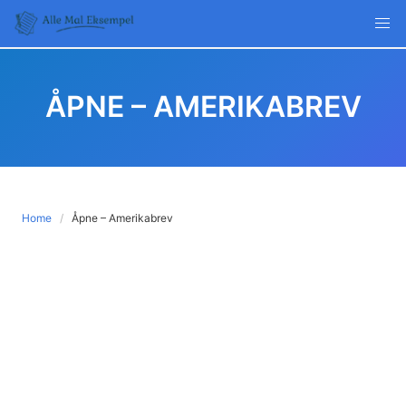
Skip
to
content
ÅPNE – AMERIKABREV
Home
Åpne – Amerikabrev