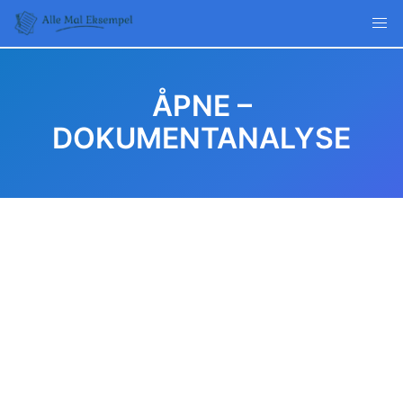
Skip
to
content
ÅPNE –
DOKUMENTANALYSE