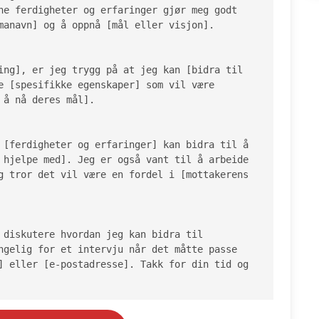
ne ferdigheter og erfaringer gjør meg godt 
manavn] og å oppnå [mål eller visjon].

ing], er jeg trygg på at jeg kan [bidra til 
e [spesifikke egenskaper] som vil være 
å nå deres mål].

 [ferdigheter og erfaringer] kan bidra til å 
 hjelpe med]. Jeg er også vant til å arbeide 
g tror det vil være en fordel i [mottakerens 
 diskutere hvordan jeg kan bidra til 
ngelig for et intervju når det måtte passe 
] eller [e-postadresse]. Takk for din tid og 