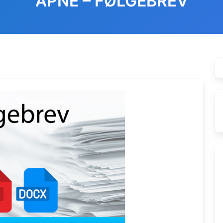
ÅPNE – FØLGEBREV