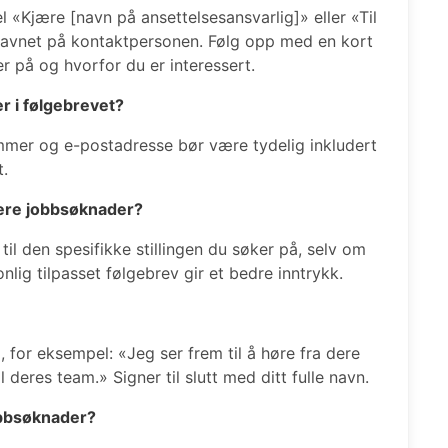
l «Kjære [navn på ansettelsesansvarlig]» eller «Til
navnet på kontaktpersonen. Følg opp med en kort
er på og hvorfor du er interessert.
er i følgebrevet?
mmer og e-postadresse bør være tydelig inkludert
t.
lere jobbsøknader?
 til den spesifikke stillingen du søker på, selv om
nlig tilpasset følgebrev gir et bedre inntrykk.
, for eksempel: «Jeg ser frem til å høre fra dere
l deres team.» Signer til slutt med ditt fulle navn.
jobbsøknader?