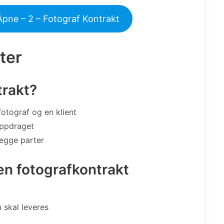
Åpne – 2 – Fotograf Kontrakt
ter
trakt?
fotograf og en klient
oppdraget
begge parter
en fotografkontrakt
 skal leveres