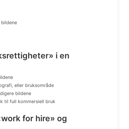
 bildene
rettigheter» i en
ildene
ografi, eller bruksområde
edigere bildene
 til full kommersiell bruk
«work for hire» og