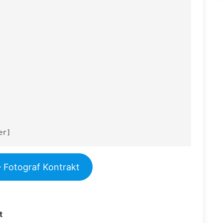
er]
– Fotograf Kontrakt
t