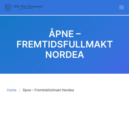
Skip
to
content
ÅPNE –
FREMTIDSFULLMAKT
NORDEA
Home
Åpne – Fremtidsfullmakt Nordea