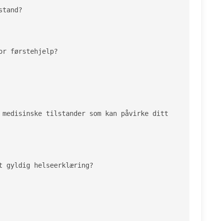
tand?

r førstehjelp?

 medisinske tilstander som kan påvirke ditt 
t gyldig helseerklæring?
