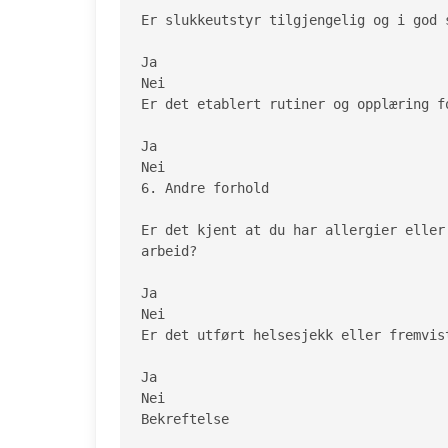
Er slukkeutstyr tilgjengelig og i god s
Ja

Nei

Er det etablert rutiner og opplæring fo
Ja

Nei

6. Andre forhold

Er det kjent at du har allergier eller
arbeid?

Ja

Nei

Er det utført helsesjekk eller fremvis
Ja

Nei

Bekreftelse
