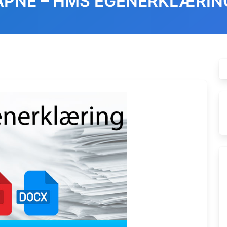
ÅPNE – HMS EGENERKLÆRIN