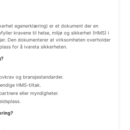
kerhet egenerklæring) er et dokument der en
yller kravene til helse, miljø og sikkerhet (HMS) i
injer. Den dokumenterer at virksomheten overholder
lass for å ivareta sikkerheten.
g?
lovkrav og bransjestandarder.
endige HMS-tiltak.
partnere eller myndigheter.
eidsplass.
æring?