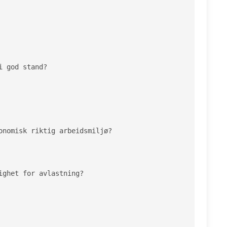
 god stand?

onomisk riktig arbeidsmiljø?

ghet for avlastning?
