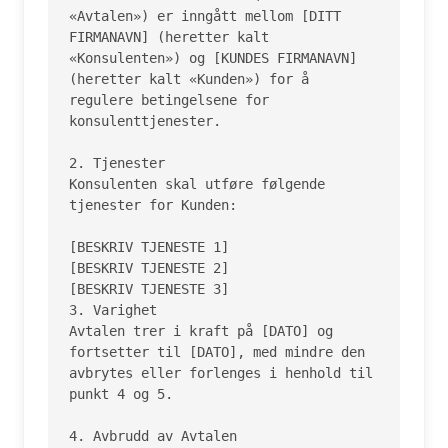
«Avtalen») er inngått mellom [DITT 
FIRMANAVN] (heretter kalt 
«Konsulenten») og [KUNDES FIRMANAVN] 
(heretter kalt «Kunden») for å 
regulere betingelsene for 
konsulenttjenester.

2. Tjenester

Konsulenten skal utføre følgende 
tjenester for Kunden:

[BESKRIV TJENESTE 1]

[BESKRIV TJENESTE 2]

[BESKRIV TJENESTE 3]

3. Varighet

Avtalen trer i kraft på [DATO] og 
fortsetter til [DATO], med mindre den 
avbrytes eller forlenges i henhold til 
punkt 4 og 5.

4. Avbrudd av Avtalen
