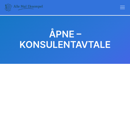
Skip
to
content
ÅPNE –
KONSULENTAVTALE