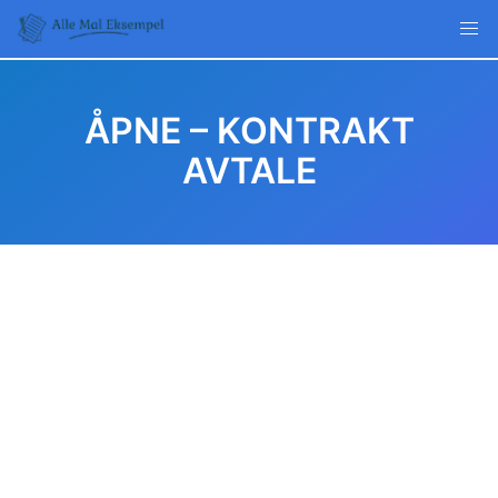
Skip
to
content
ÅPNE – KONTRAKT
AVTALE