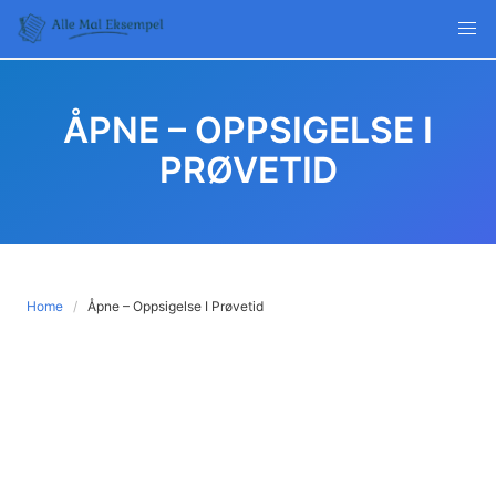
Skip
to
content
ÅPNE – OPPSIGELSE I
PRØVETID
Home
Åpne – Oppsigelse I Prøvetid