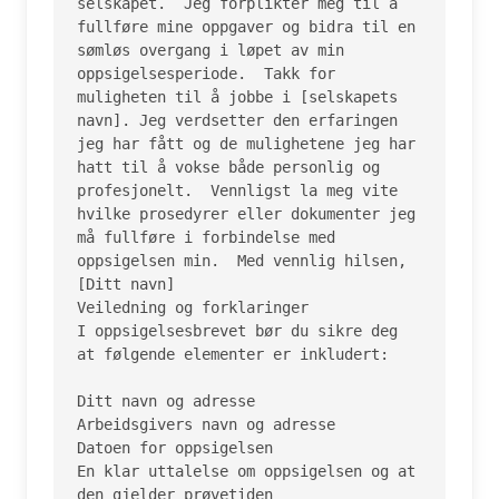
selskapet.  Jeg forplikter meg til å 
fullføre mine oppgaver og bidra til en 
sømløs overgang i løpet av min 
oppsigelsesperiode.  Takk for 
muligheten til å jobbe i [selskapets 
navn]. Jeg verdsetter den erfaringen 
jeg har fått og de mulighetene jeg har 
hatt til å vokse både personlig og 
profesjonelt.  Vennligst la meg vite 
hvilke prosedyrer eller dokumenter jeg 
må fullføre i forbindelse med 
oppsigelsen min.  Med vennlig hilsen,  
[Ditt navn] 

Veiledning og forklaringer

I oppsigelsesbrevet bør du sikre deg 
at følgende elementer er inkludert:

Ditt navn og adresse

Arbeidsgivers navn og adresse

Datoen for oppsigelsen

En klar uttalelse om oppsigelsen og at 
den gjelder prøvetiden
