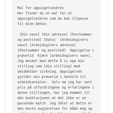
Mal for oppsigelsesbrev

Her finner du en mal for et 
oppsigelsesbrev som du kan tilpasse 
til dine behov:

 [Din navn] [Din adresse] [Postnummer 
og poststed] [Dato]  [Arbeidsgivers 
navn] [Arbeidsgivers adresse] 
[Postnummer og poststed]  Oppsigelse i 
prøvetid  Kjære [arbeidsgivers navn],  
Jeg ønsker med dette å si opp min 
stilling som [din stilling] med 
umiddelbar virkning. Oppsigelsen 
gjelder min prøvetid i henhold til 
arbeidsavtalen.  Selv om jeg har satt 
pris på utfordringene og erfaringene i 
denne stillingen, har jeg kommet til 
den konklusjonen at det ikke er en 
passende match. Jeg føler at dette er 
den beste avgjørelsen for både meg og 