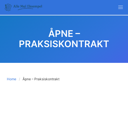
Skip
to
content
ÅPNE –
PRAKSISKONTRAKT
Home
Åpne – Praksiskontrakt