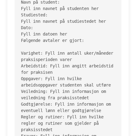
Navn på student:

Fyll inn navnet på studenten her

Studiested:

Fyll inn navnet på studiestedet her

Dato:

Fyll inn datoen her

Følgende avtaler er gjort:

Varighet: Fyll inn antall uker/måneder 
praksisperioden varer

Arbeidstid: Fyll inn angitt arbeidstid 
for praksisen

Oppgaver: Fyll inn hvilke 
arbeidsoppgaver studenten skal utføre

Veiledning: Fyll inn informasjon om 
veiledning fra praksisstedet

Godtgjørelse: Fyll inn informasjon om 
eventuell lønn eller godtgjørelse

Regler og rutiner: Fyll inn hvilke 
regler og rutiner som gjelder på 
praksisstedet

Fravær: Fyll inn informasjon om 