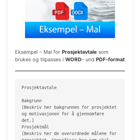
Eksempel – Mal for
Prosjektavtale
som
brukes og tilpasses i
WORD
– und
PDF-format
Prosjektavtale

Bakgrunn

[Beskriv her bakgrunnen for prosjektet 
og motivasjonen for å gjennomføre 
det.]

Prosjektmål

[Beskriv her de overordnede målene for 
prosjektet. Spesifiser hva som skal 