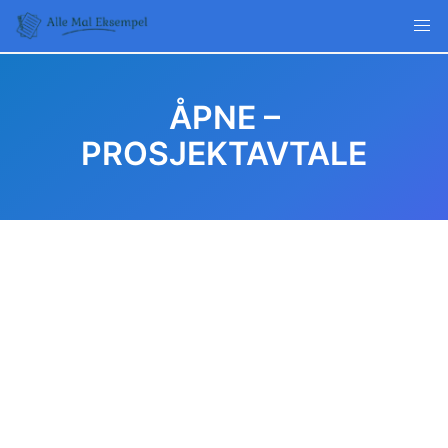
Skip
to
content
ÅPNE –
PROSJEKTAVTALE