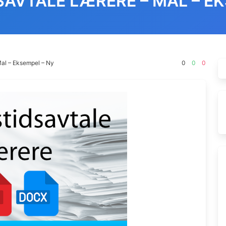
SAVTALE LÆRERE – MAL – EK
Mal – Eksempel – Ny
0
0
0