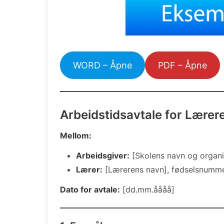
WORD – Åpne
PDF – Åpne
Arbeidstidsavtale for Lærer
Mellom:
Arbeidsgiver:
[Skolens navn og organi
Lærer:
[Lærerens navn], fødselsnummer:
Dato for avtale:
[dd.mm.åååå]