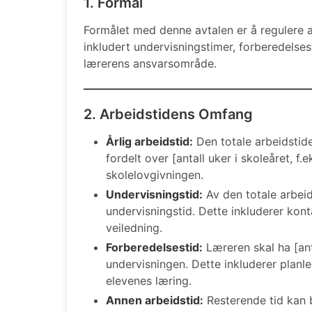
1. Formål
Formålet med denne avtalen er å regulere ar
inkludert undervisningstimer, forberedelse
lærerens ansvarsområde.
2. Arbeidstidens Omfang
Årlig arbeidstid:
Den totale arbeidstiden
fordelt over [antall uker i skoleåret, f.
skolelovgivningen.
Undervisningstid:
Av den totale arbeid
undervisningstid. Dette inkluderer kon
veiledning.
Forberedelsestid:
Læreren skal ha [anta
undervisningen. Dette inkluderer planle
elevenes læring.
Annen arbeidstid:
Resterende tid kan b