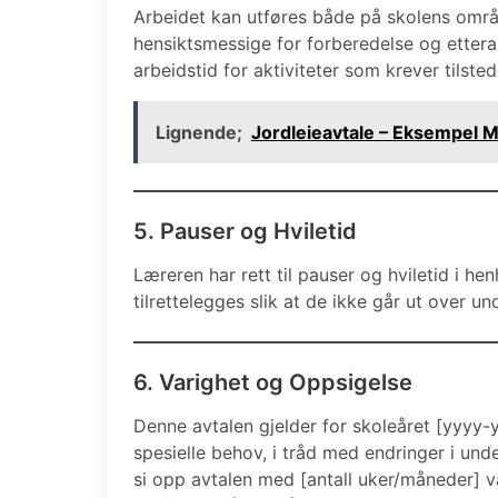
Arbeidet kan utføres både på skolens områd
hensiktsmessige for forberedelse og etterar
arbeidstid for aktiviteter som krever tilst
Lignende;
Jordleieavtale – Eksempel M
5. Pauser og Hviletid
Læreren har rett til pauser og hviletid i hen
tilrettelegges slik at de ikke går ut over un
6. Varighet og Oppsigelse
Denne avtalen gjelder for skoleåret [yyyy-y
spesielle behov, i tråd med endringer i und
si opp avtalen med [antall uker/måneder] va