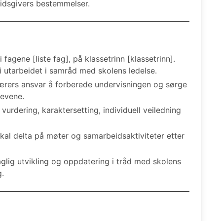
eidsgivers bestemmelser.
fagene [liste fag], på klassetrinn [klassetrinn].
i utarbeidet i samråd med skolens ledelse.
ærers ansvar å forberede undervisningen og sørge
levene.
vurdering, karaktersetting, individuell veiledning
al delta på møter og samarbeidsaktiviteter etter
aglig utvikling og oppdatering i tråd med skolens
g.