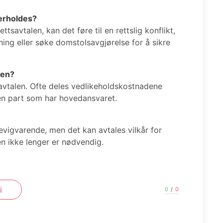
verholdes?
ttsavtalen, kan det føre til en rettslig konflikt,
ing eller søke domstolsavgjørelse for å sikre
ien?
avtalen. Ofte deles vedlikeholdskostnadene
n part som har hovedansvaret.
g evigvarende, men det kan avtales vilkår for
en ikke lenger er nødvendig.
i
0
/
0