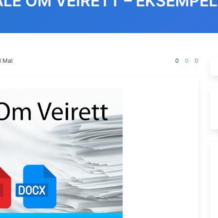
LE OM VEIRETT – EKSEMPE
l Mal
0
0
0