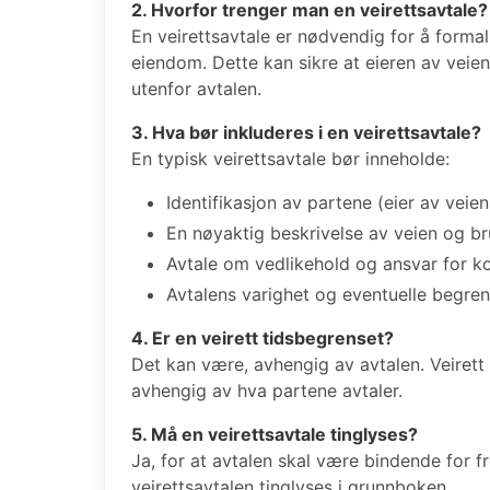
2. Hvorfor trenger man en veirettsavtale?
En veirettsavtale er nødvendig for å formal
eiendom. Dette kan sikre at eieren av veien
utenfor avtalen.
3. Hva bør inkluderes i en veirettsavtale?
En typisk veirettsavtale bør inneholde:
Identifikasjon av partene (eier av veien
En nøyaktig beskrivelse av veien og br
Avtale om vedlikehold og ansvar for k
Avtalens varighet og eventuelle begren
4. Er en veirett tidsbegrenset?
Det kan være, avhengig av avtalen. Veirett
avhengig av hva partene avtaler.
5. Må en veirettsavtale tinglyses?
Ja, for at avtalen skal være bindende for 
veirettsavtalen tinglyses i grunnboken.