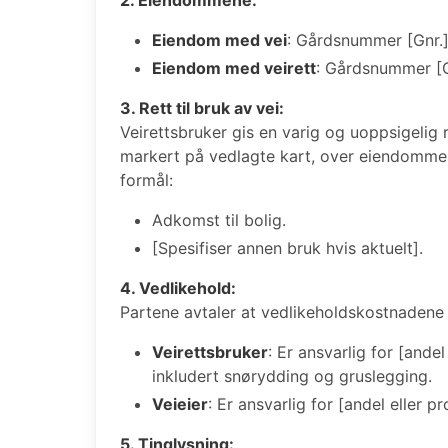
Eiendom med vei
: Gårdsnummer [Gnr.]
Eiendom med veirett
: Gårdsnummer [G
3. Rett til bruk av vei:
Veirettsbruker gis en varig og uoppsigelig 
markert på vedlagte kart, over eiendommen t
formål:
Adkomst til bolig.
[Spesifiser annen bruk hvis aktuelt].
4. Vedlikehold:
Partene avtaler at vedlikeholdskostnadene 
Veirettsbruker
: Er ansvarlig for [ande
inkludert snørydding og gruslegging.
Veieier
: Er ansvarlig for [andel eller 
5. Tinglysning: