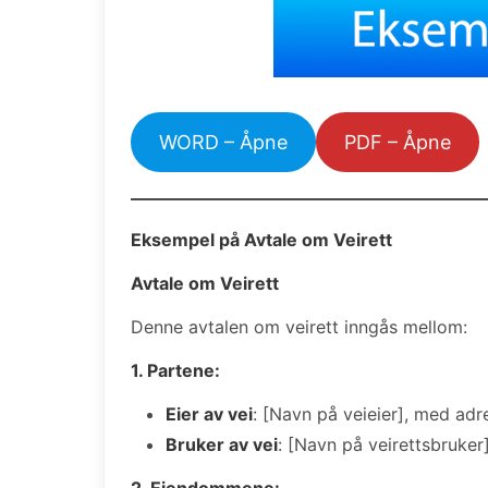
WORD – Åpne
PDF – Åpne
Eksempel på Avtale om Veirett
Avtale om Veirett
Denne avtalen om veirett inngås mellom:
1. Partene:
Eier av vei
: [Navn på veieier], med adr
Bruker av vei
: [Navn på veirettsbruker
2. Eiendommene: