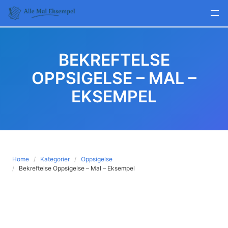
Skip
to
content
BEKREFTELSE
OPPSIGELSE – MAL –
EKSEMPEL
Home
Kategorier
Oppsigelse
Bekreftelse Oppsigelse – Mal – Eksempel