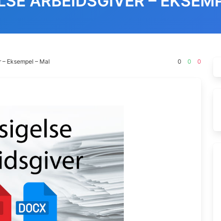
LSE ARBEIDSGIVER – EKSEMP
r – Eksempel – Mal
0
0
0