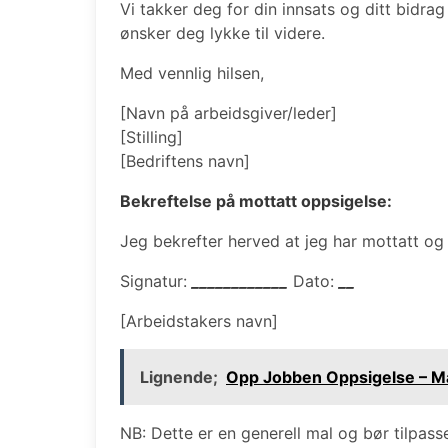
Vi takker deg for din innsats og ditt bidrag
ønsker deg lykke til videre.
Med vennlig hilsen,
[Navn på arbeidsgiver/leder]
[Stilling]
[Bedriftens navn]
Bekreftelse på mottatt oppsigelse:
Jeg bekrefter herved at jeg har mottatt og
Signatur:
____________
Dato:
__
[Arbeidstakers navn]
Lignende;
Opp Jobben Oppsigelse – M
NB: Dette er en generell mal og bør tilpas