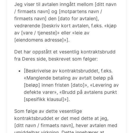
Jeg viser til avtalen inngått mellom [ditt navn
/ firmaets navn] og [motpartens navn /
firmaets navn] den [dato for avtalen],
vedrørende [beskriv kort avtalen, f.eks. «kjøp
av [vare / tjeneste]» eller «leie av
[eiendomens adresse]»].
Det har oppstått et vesentlig kontraktsbrudd
fra Deres side, beskrevet som følger:
[Beskrivelse av kontraktsbruddet, f.eks.
«Manglende betaling av avtalt beløp på
[beløp] innen fristen [dato]», «Levering av
defekte varer», «Brudd på avtalens punkt
[spesifikk klausul]»].
Som følge av dette vesentlige
kontraktsbruddet er det med dette at jeg,
[ditt navn / firmaets navn], hever avtalen med
umiddelbar virkning. Dette innebærer at