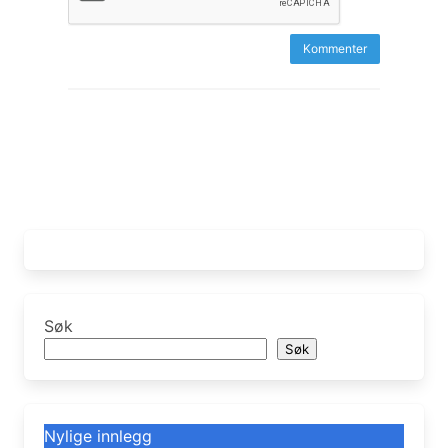
Søk
Søk
Nylige innlegg