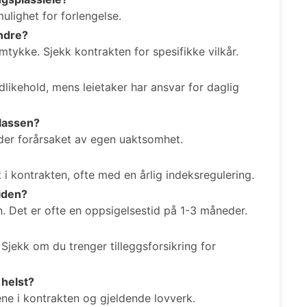
lighet for forlengelse.
andre?
samtykke. Sjekk kontrakten for spesifikke vilkår.
edlikehold, mens leietaker har ansvar for daglig
plassen?
kader forårsaket av egen uaktsomhet.
t i kontrakten, ofte med en årlig indeksregulering.
tiden?
n. Det er ofte en oppsigelsestid på 1-3 måneder.
. Sjekk om du trenger tilleggsforsikring for
 helst?
ene i kontrakten og gjeldende lovverk.