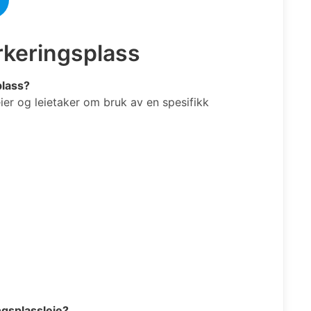
rkeringsplass
plass?
ier og leietaker om bruk av en spesifikk
ngsplassleie?