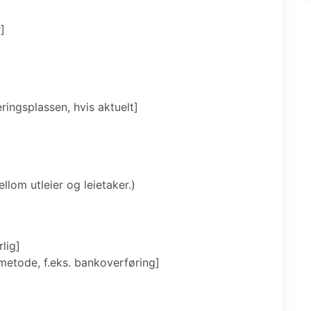
]
ngsplassen, hvis aktuelt]
llom utleier og leietaker.)
lig]
metode, f.eks. bankoverføring]