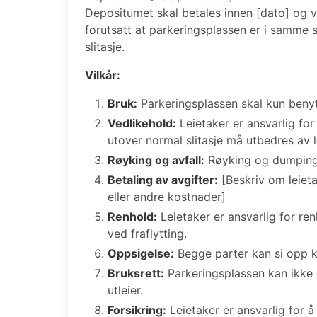
Depositumet skal betales innen [dato] og vil
forutsatt at parkeringsplassen er i samme
slitasje.
Vilkår:
Bruk:
Parkeringsplassen skal kun benytt
Vedlikehold:
Leietaker er ansvarlig for
utover normal slitasje må utbedres av l
Røyking og avfall:
Røyking og dumping a
Betaling av avgifter:
[Beskriv om leieta
eller andre kostnader]
Renhold:
Leietaker er ansvarlig for re
ved fraflytting.
Oppsigelse:
Begge parter kan si opp ko
Bruksrett:
Parkeringsplassen kan ikke o
utleier.
Forsikring:
Leietaker er ansvarlig for å 