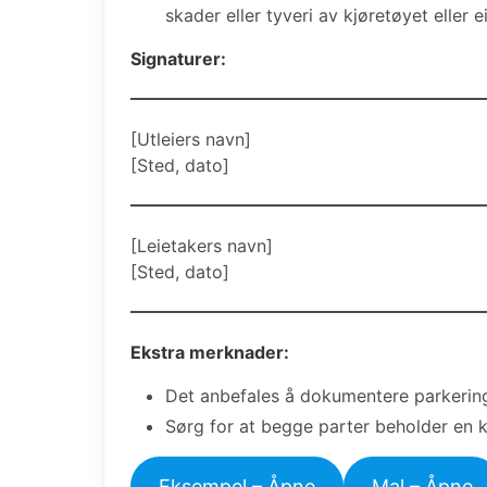
skader eller tyveri av kjøretøyet eller e
Signaturer:
[Utleiers navn]
[Sted, dato]
[Leietakers navn]
[Sted, dato]
Ekstra merknader:
Det anbefales å dokumentere parkering
Sørg for at begge parter beholder en k
Eksempel – Åpne
Mal – Åpne