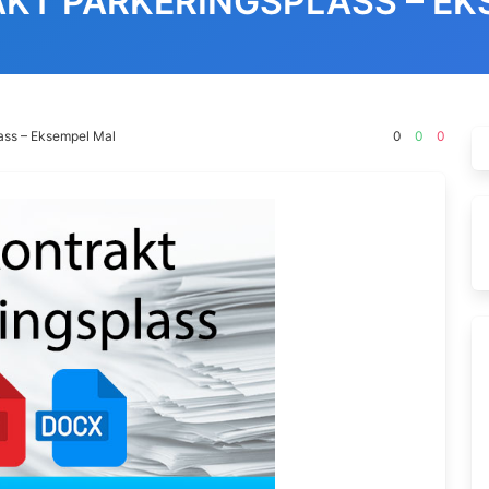
AKT PARKERINGSPLASS – EK
lass – Eksempel Mal
0
0
0