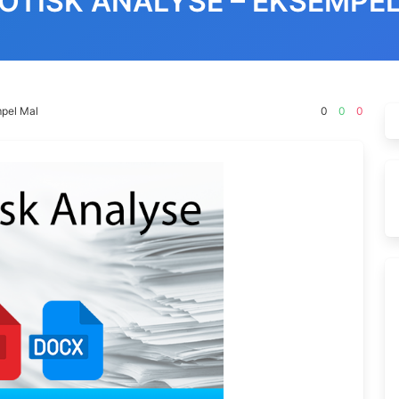
OTISK ANALYSE – EKSEMPE
mpel Mal
0
0
0