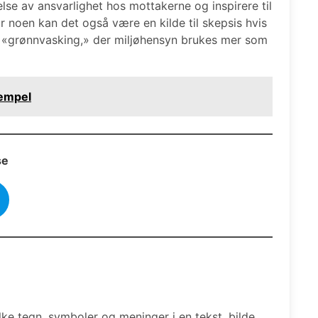
lse av ansvarlighet hos mottakerne og inspirere til
r noen kan det også være en kilde til skepsis hvis
«grønnvasking,» der miljøhensyn brukes mer som
sempel
se
lke tegn, symboler og meninger i en tekst, bilde