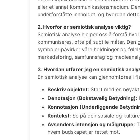
eller et annet kommunikasjonsmedium. Den 
underforståtte innholdet, og hvordan dette
2. Hvorfor er semiotisk analyse viktig?
Semiotisk analyse hjelper oss å forstå hv
kommuniseres, ofte på subtile måter. Den gi
symboler påvirker våre holdninger og føle
markedsføring, samfunnsfag og medieanal
3. Hvordan utfører jeg en semiotisk analy
En semiotisk analyse kan gjennomføres i fle
Beskriv objektet:
Start med en nøyakti
Denotasjon (Bokstavelig Betydning):
B
Konnotasjon (Underliggende Betydni
Kontekst:
Se på den sosiale og kulture
Avsenders intensjon og målgruppe:
T
hvem budskapet er rettet mot.