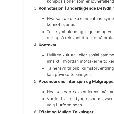
komposisjoner som er iøynefallend
Konnotasjon (Underliggende Betydni
Hva kan de ulike elementene symboli
konnotasjoner.
Tolk symbolene og tegnene og vurd
det også relevant å tenke på bruk a
Kontekst
Hvilken kulturell eller sosial samm
innsikt i hvordan mottakerne tolke
Ta hensyn til publikumsforventning
kan påvirke tolkningen.
Avsenderens Intensjon og Målgruppe
Hva kan være avsenderens mål med
Vurder hvilken type respons avsen
valg i utformingen.
Effekt og Mulige Tolkninger