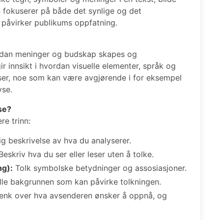
fokuserer på både det synlige og det
 påvirker publikums oppfatning.
ordan meninger og budskap skapes og
r innsikt i hvordan visuelle elementer, språk og
lser, noe som kan være avgjørende i for eksempel
yse.
se?
re trinn:
g beskrivelse av hva du analyserer.
eskriv hva du ser eller leser uten å tolke.
ng):
Tolk symbolske betydninger og assosiasjoner.
lle bakgrunnen som kan påvirke tolkningen.
enk over hva avsenderen ønsker å oppnå, og