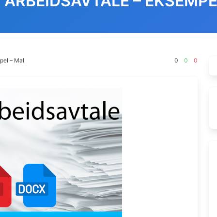
 ARBEIDSAVTALE – EKSEMPE
pel – Mal
0
0
0