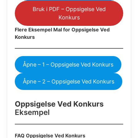
Bruk i PDF – Oppsigelse Ved
Konkurs
Flere Eksempel Mal for Oppsigelse Ved
Konkurs
Åpne – 1 – Oppsigelse Ved Konkurs
Åpne – 2 – Oppsigelse Ved Konkurs
Oppsigelse Ved Konkurs
Eksempel
FAQ Oppsigelse Ved Konkurs