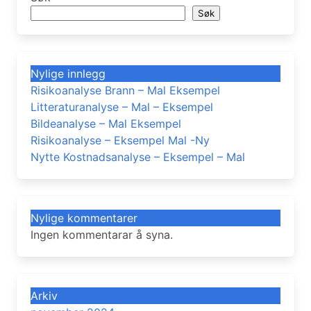
Søk
Nylige innlegg
Risikoanalyse Brann – Mal Eksempel
Litteraturanalyse – Mal – Eksempel
Bildeanalyse – Mal Eksempel
Risikoanalyse – Eksempel Mal -Ny
Nytte Kostnadsanalyse – Eksempel – Mal
Nylige kommentarer
Ingen kommentarar å syna.
Arkiv