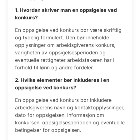
1. Hvordan skriver man en oppsigelse ved
konkurs?
En oppsigelse ved konkurs bør være skriftlig
og tydelig formulert. Den bør inneholde
opplysninger om arbeidsgiverens konkurs,
varigheten av oppsigelsesperioden og
eventuelle rettigheter arbeidstakeren har i
forhold til lønn og andre fordeler.
2. Hvilke elementer bør inkluderes i en
oppsigelse ved konkurs?
En oppsigelse ved konkurs bør inkludere
arbeidsgiverens navn og kontaktopplysninger,
dato for oppsigelsen, informasjon om
konkursen, oppsigelsesperioden og eventuelle
betingelser for oppsigelsen.