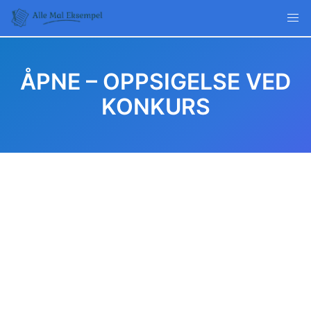
Skip
to
content
ÅPNE – OPPSIGELSE VED
KONKURS