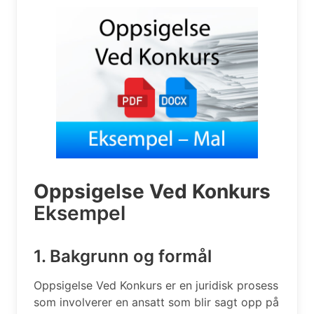
Oppsigelse Ved Konkurs
Eksempel
1. Bakgrunn og formål
Oppsigelse Ved Konkurs er en juridisk prosess
som involverer en ansatt som blir sagt opp på